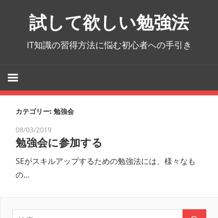
コ
試して欲しい勉強法
ン
テ
IT知識の習得方法に悩む初心者への手引き
ン
ツ
へ
ス
キ
カテゴリー:
勉強会
ッ
プ
08/03/2019
勉強会に参加する
SEがスキルアップするための勉強法には、様々なも
の…